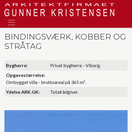
Skip
to
main
content
BINDINGSVÆRK, KOBBER OG
STRÅTAG
Bygherre
Privat bygherre - Viborg.
Opgavestørrelse
Ombygget villa - bruttoareal på 365 m².
Ydelse ARK.GK
Totalrådgiver.