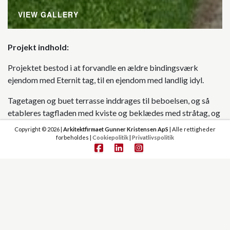
VIEW GALLERY
Projekt indhold
Projektet bestod i at forvandle en ældre bindingsværk
ejendom med Eternit tag, til en ejendom med landlig idyl.
Tagetagen og buet terrasse inddrages til beboelsen, og så
etableres tagfladen med kviste og beklædes med stråtag, og
alle inddækninger beklædes med kobber.
Copyright © 2026 |
Arkitektfirmaet Gunner Kristensen ApS
| Alle rettigheder
forbeholdes |
Cookiepolitik
|
Privatlivspolitik
Dette har som slutresultat, resulteret i dette pragteksemplar
af en renoveret og ombygget villa, hvor sammenspillet med
de røde mursten, bindingsværk, stråtag og kobber harmonier
er helt vild, og giver en utrolig ro, ved betragtning af
ejendommen.
Ejendommen indeholder følgende: