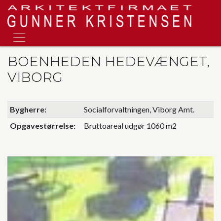
Skip
to
main
content
BOENHEDEN HEDEVÆNGET,
VIBORG
Bygherre
Socialforvaltningen, Viborg Amt.
Opgavestørrelse
Bruttoareal udgør 1060 m2