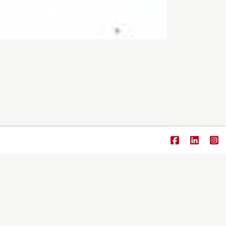
ragelse.
derne.
lag / Forprojekt).
ekt).
er).