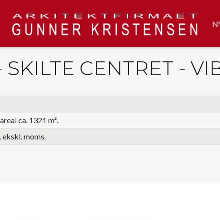
N
 SKILTE CENTRET - V
areal ca. 1321 m².
. ekskl. moms.