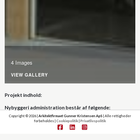
4 Images
VIEW GALLERY
Projekt indhold
Nybyggeri administration består af følgende:
Copyright © 2026 |
Arkitektfirmaet Gunner Kristensen ApS
| Alle rettigheder
Byggeriet er opført i 2 etager, i en trækonstruktion.
forbeholdes |
Cookiepolitik
|
Privatlivspolitik
(ydervægge, etagedæk og tag).
Ydervægge er indv. etableret med fibergipsplader, og