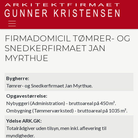
Skip
to
main
content
FIRMADOMICIL TØMRER- OG
SNEDKERFIRMAET JAN
MYRTHUE
Bygherre
Tømrer- og Snedkerfirmaet Jan Myrthue.
Opgavestørrelse
Nybyggeri (Administration) - bruttoareal på 450 m².
Ombygning (Tømmerværksted) - bruttoareal på 1035 m².
Ydelse ARK.GK
Totalrådgiver uden tilsyn, men inkl. aflevering til
myndigheder.