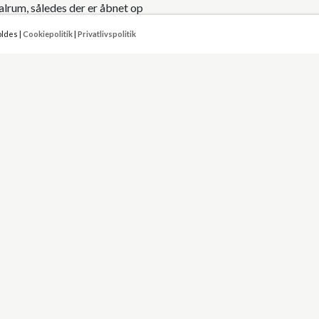
alrum, således der er åbnet op
oldes |
Cookiepolitik
|
Privatlivspolitik
edes der er åben forbindelse til
bagmurselementer, og facader
beklædt tagflader.
idige overgange mellem zink
 have de på skitseprojektet
 Gang & trappe 18 m² │Entre
m² │ Overdækket terrasse 43
oveværelse 14 m² │