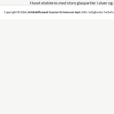
Huset etableres med store glaspartier i stuer og 
til terrasser og landskabet.
Copyright © 2026 |
Arkitektfirmaet Gunner Kristensen ApS
| Alle rettigheder forbeh
Stuer og alrum er etableret med lofter til kip, sål
bibliotek og kontor på 1 sal.
Byggeriet er tænkt udført med bærende beton 
der kombineres mellem zink og rød tegl og zink
Der er tænkt udført arkitektoniske flotte og sm
tag- og vægflader, som vil medfører, at huset vil
udførte skarpe overgange.
Stueplan:
Glas hall 16 m² │ Køkken 19 m² │ Alrum 21 m² │
10 m² │ Fjernsynsstue 45 m² │ Opholdsstue 39 
m² │ Gang & Garderobe 10 m² │ Toilet 6 m² │ S
Påklædningsrum 16 m² │ Badeværelse 14 m².
1 Salsplan: