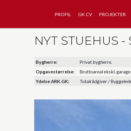
Skip
to
PROFIL
GK CV
PROJEKTER
main
content
NYT STUEHUS 
Bygherre
Privat bygherre.
Opgavestørrelse
Bruttoareal ekskl. garage
Ydelse ARK.GK
Totalrådgiver / Byggelede