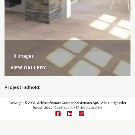
10 Images
VIEW GALLERY
Projekt indhold
Vægge nedbrydes således stueplanet får indretning som
Copyright © 2026 |
Arkitektfirmaet Gunner Kristensen ApS
| Alle rettigheder
angivet i skitseprojektet, dvs. åben rumfornemmelse mellem,
forbeholdes |
Cookiepolitik
|
Privatlivspolitik
køkken, spisestue, trappe og opholdsstue.
Lofter nedbrydes, og der etableres nye lofter ført til kip,
således der bliver en større rumfornemmelse og synlige