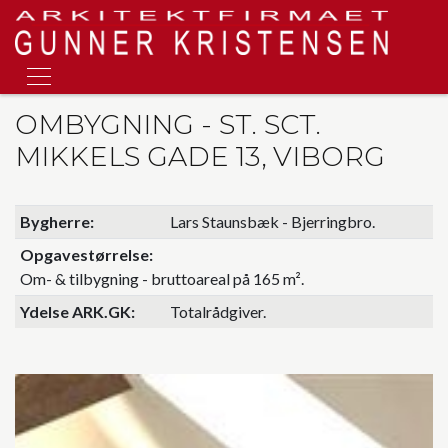
Skip
to
main
content
OMBYGNING - ST. SCT.
MIKKELS GADE 13, VIBORG
Bygherre
Lars Staunsbæk - Bjerringbro.
Opgavestørrelse
Om- & tilbygning - bruttoareal på 165 m².
Ydelse ARK.GK
Totalrådgiver.