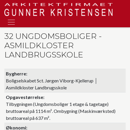
Gå
til
hovedindhold
32 UNGDOMSBOLIGER -
ASMILDKLOSTER
LANDBRUGSSKOLE
Bygherre
Boligselskabet Sct. Jørgen Viborg-Kjellerup │
Asmildkloster Landbrugsskole
Opgavestørrelse
Tilbygningen (Ungdomsboliger 1 etage & tagetage)
bruttoareal på 1114 m². Ombygning (Maskinværksted)
bruttoareal på 637 m².
Økonomi