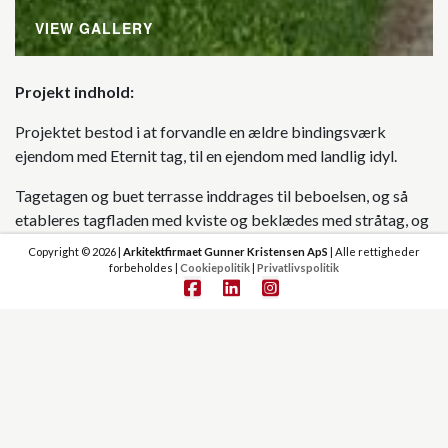
VIEW GALLERY
Projekt indhold
Projektet bestod i at forvandle en ældre bindingsværk
ejendom med Eternit tag, til en ejendom med landlig idyl.
Tagetagen og buet terrasse inddrages til beboelsen, og så
etableres tagfladen med kviste og beklædes med stråtag, og
alle inddækninger beklædes med kobber.
Copyright © 2026 |
Arkitektfirmaet Gunner Kristensen ApS
| Alle rettigheder
forbeholdes |
Cookiepolitik
|
Privatlivspolitik
Dette har som slutresultat, resulteret i dette pragteksemplar
af en renoveret og ombygget villa, hvor sammenspillet med
de røde mursten, bindingsværk, stråtag og kobber harmonier
er helt vild, og giver en utrolig ro, ved betragtning af
ejendommen.
Ejendommen indeholder følgende: