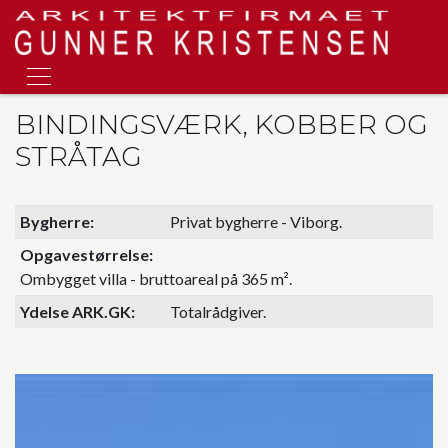
Gå
til
hovedindhold
BINDINGSVÆRK, KOBBER OG
STRÅTAG
Bygherre
Privat bygherre - Viborg.
Opgavestørrelse
Ombygget villa - bruttoareal på 365 m².
Ydelse ARK.GK
Totalrådgiver.