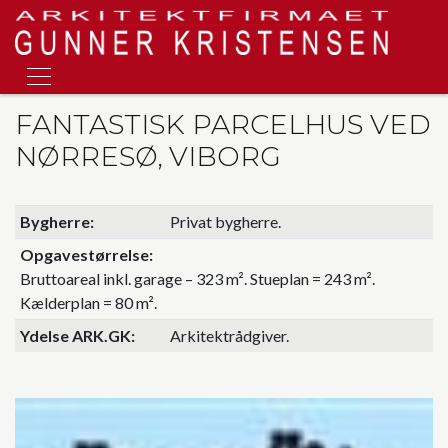
Gå
til
hovedindhold
FANTASTISK PARCELHUS VED
NØRRESØ, VIBORG
Bygherre
Privat bygherre.
Opgavestørrelse
Bruttoareal inkl. garage – 323 m². Stueplan = 243 m².
Kælderplan = 80 m².
Ydelse ARK.GK
Arkitektrådgiver.