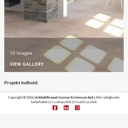
10 Images
VIEW GALLERY
Projekt indhold
Vægge nedbrydes således stueplanet får indretning som
Copyright © 2026 |
Arkitektfirmaet Gunner Kristensen ApS
| Alle rettigheder
angivet i skitseprojektet, dvs. åben rumfornemmelse mellem,
forbeholdes |
Cookiepolitik
|
Privatlivspolitik
køkken, spisestue, trappe og opholdsstue.
Lofter nedbrydes, og der etableres nye lofter ført til kip,
således der bliver en større rumfornemmelse og synlige