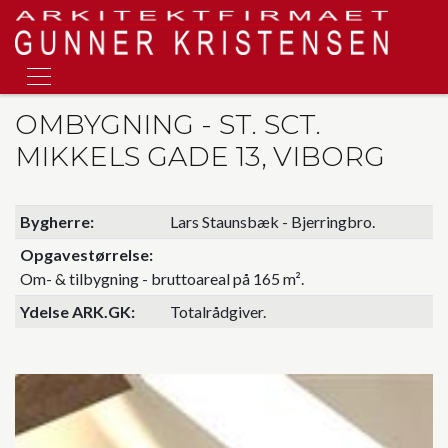
Gå
til
hovedindhold
OMBYGNING - ST. SCT.
MIKKELS GADE 13, VIBORG
Bygherre
Lars Staunsbæk - Bjerringbro.
Opgavestørrelse
Om- & tilbygning - bruttoareal på 165 m².
Ydelse ARK.GK
Totalrådgiver.