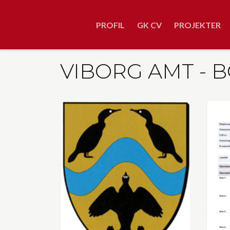
Gå
til
PROFIL
GK CV
PROJEKTER
hovedindhold
VIBORG AMT -