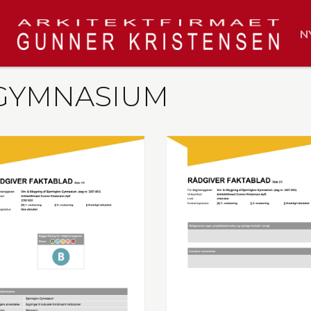
N
GYMNASIUM