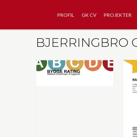
Gå
til
PROFIL
GK CV
PROJEKTER
hovedindhold
BJERRINGBRO 