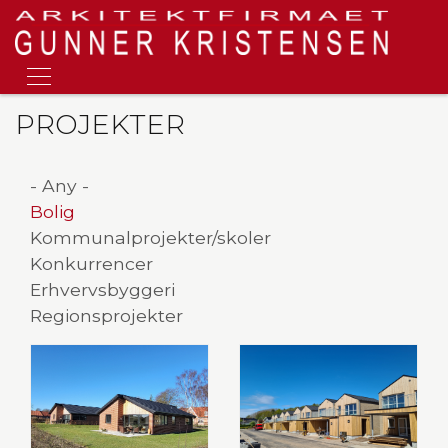
Skip
to
main
content
PROJEKTER
- Any -
Bolig
Kommunalprojekter/skoler
Konkurrencer
Erhvervsbyggeri
Regionsprojekter