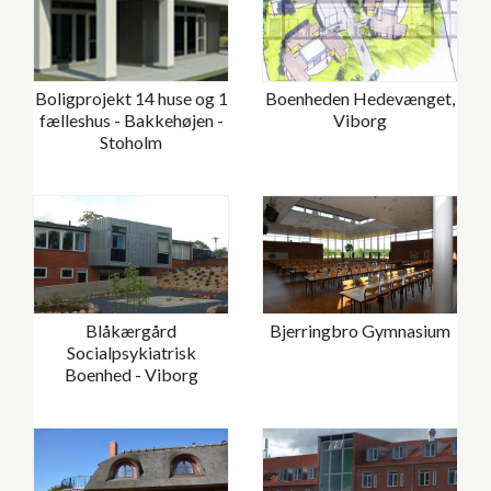
Boligprojekt 14 huse og 1
Boenheden Hedevænget,
fælleshus - Bakkehøjen -
Viborg
Stoholm
Blåkærgård
Bjerringbro Gymnasium
Socialpsykiatrisk
Boenhed - Viborg