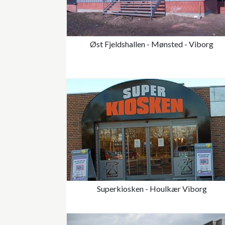
Øst Fjeldshallen - Mønsted - Viborg
Superkiosken - Houlkær Viborg