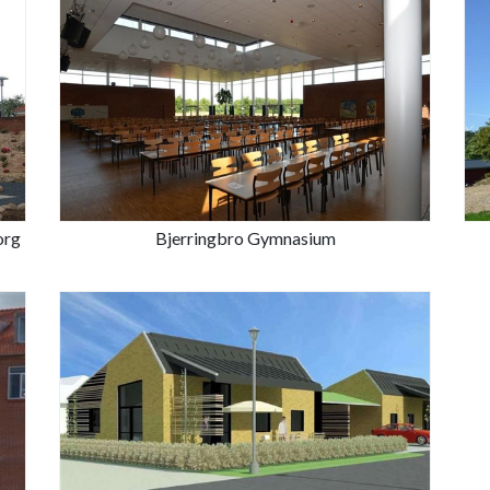
org
Bjerringbro Gymnasium