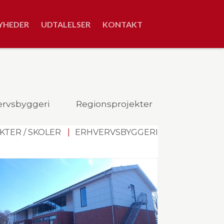
YHEDER
UDTALELSER
KONTAKT
ervsbyggeri
Regionsprojekter
TER / SKOLER
ERHVERVSBYGGERI