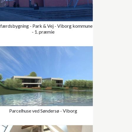
lfærdsbygning - Park & Vej - Viborg kommune
- 1. præmie
Parcelhuse ved Søndersø - Viborg