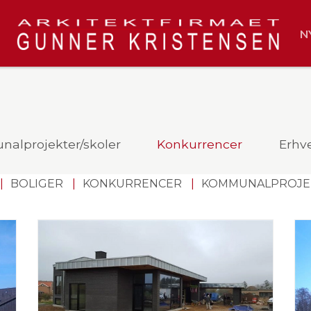
N
alprojekter/skoler
Konkurrencer
Erhv
BOLIGER
KONKURRENCER
KOMMUNALPROJEK