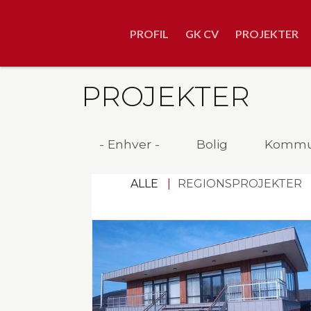
Gå
til
PROFIL
GK CV
PROJEKTER
hovedindhold
PROJEKTER
- Enhver -
Bolig
Kommun
ALLE
REGIONSPROJEKTER